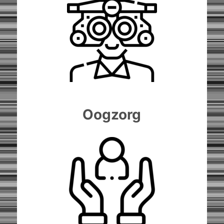
Oogzorg