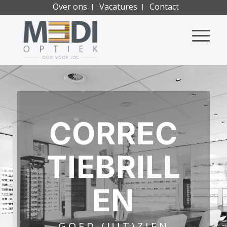
Over ons
Vacatures
Contact
CORREC
TIEBRILL
EN
GOED (UIT)ZIEN