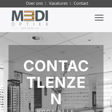
Over ons
Vacatures
Contact
CONTAC
TLENZE
N
VOOR ALLE