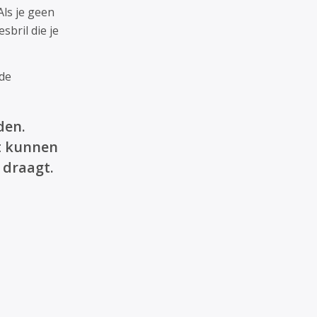
Als je geen
sbril die je
 de
den.
lt kunnen
 draagt.