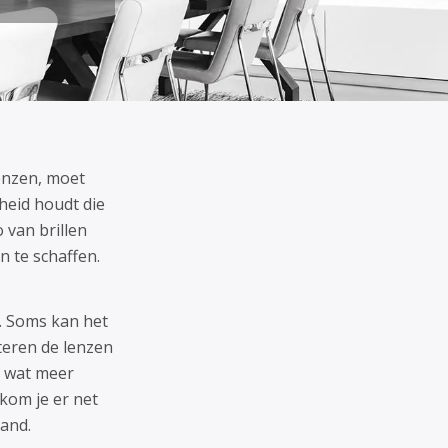
lenzen, moet
heid houdt die
 van brillen
n te schaffen.
n. Soms kan het
teren de lenzen
n wat meer
kom je er net
hand.