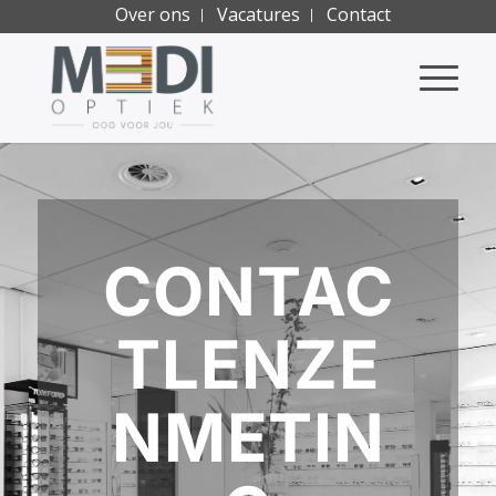
Over ons
Vacatures
Contact
CONTAC
TLENZE
NMETIN